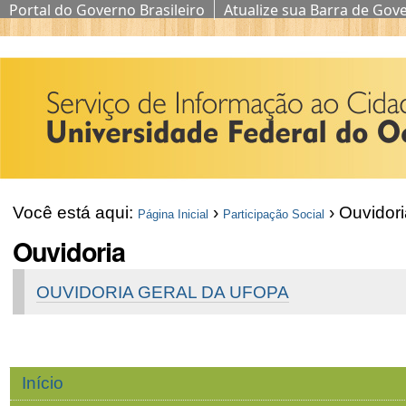
Portal do Governo Brasileiro
Atualize sua Barra de Gov
Ir
para
o
conteúdo.
|
Ir
Você está aqui:
›
›
Ouvidori
Página Inicial
Participação Social
para
Ouvidoria
a
navegação
OUVIDORIA GERAL DA UFOPA
Navegação
Início