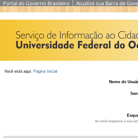
Portal do Governo Brasileiro
Atualize sua Barra de Gov
Ir
para
o
conteúdo.
|
Ir
Você está aqui:
Página Inicial
para
Nome do Usuár
a
Sen
navegação
Esque
Se você esqueceu a sua se