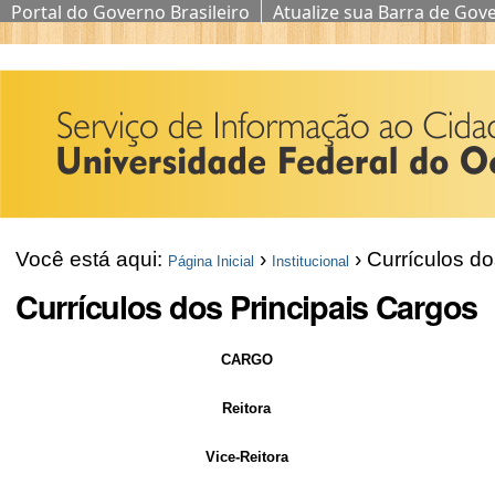
Portal do Governo Brasileiro
Atualize sua Barra de Gov
Ir
para
o
conteúdo.
|
Ir
Você está aqui:
›
›
Currículos do
Página Inicial
Institucional
para
Currículos dos Principais Cargos
a
navegação
CARGO
Reitora
Vice-Reitora