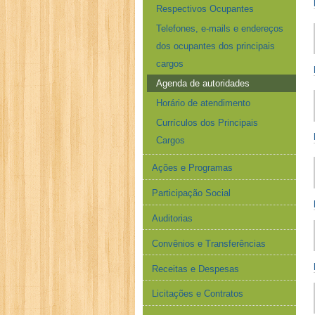
Respectivos Ocupantes
Telefones, e-mails e endereços
dos ocupantes dos principais
cargos
Agenda de autoridades
Horário de atendimento
Currículos dos Principais
Cargos
Ações e Programas
Participação Social
Auditorias
Convênios e Transferências
Receitas e Despesas
Licitações e Contratos