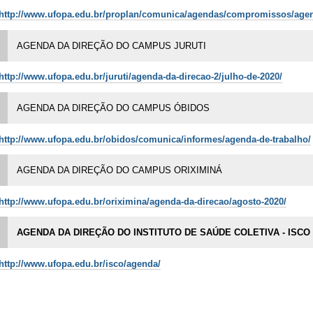
http://www.ufopa.edu.br/proplan/comunica/agendas/compromissos/age
AGENDA DA DIREÇÃO DO CAMPUS JURUTI
http://www.ufopa.edu.br/juruti/agenda-da-direcao-2/julho-de-2020/
AGENDA DA DIREÇÃO DO CAMPUS ÓBIDOS
http://www.ufopa.edu.br/obidos/comunica/informes/agenda-de-trabalho/
AGENDA DA DIREÇÃO DO CAMPUS ORIXIMINÁ
http://www.ufopa.edu.br/oriximina/agenda-da-direcao/agosto-2020/
AGENDA DA DIREÇÃO DO INSTITUTO DE SAÚDE COLETIVA - ISCO
http://www.ufopa.edu.br/isco/agenda/