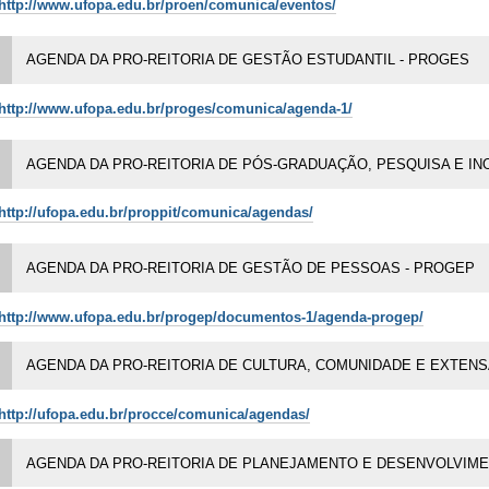
http://www.ufopa.edu.br/proen/comunica/eventos/
AGENDA DA PRO-REITORIA DE GESTÃO ESTUDANTIL - PROGES
http://www.ufopa.edu.br/proges/comunica/agenda-1/
AGENDA DA PRO-REITORIA DE PÓS-GRADUAÇÃO, PESQUISA E IN
http://ufopa.edu.br/proppit/comunica/agendas/
AGENDA DA PRO-REITORIA DE GESTÃO DE PESSOAS - PROGEP
http://www.ufopa.edu.br/progep/documentos-1/agenda-progep/
AGENDA DA PRO-REITORIA DE CULTURA, COMUNIDADE E EXTENS
http://ufopa.edu.br/procce/comunica/agendas/
AGENDA DA PRO-REITORIA DE PLANEJAMENTO E DESENVOLVIMEN