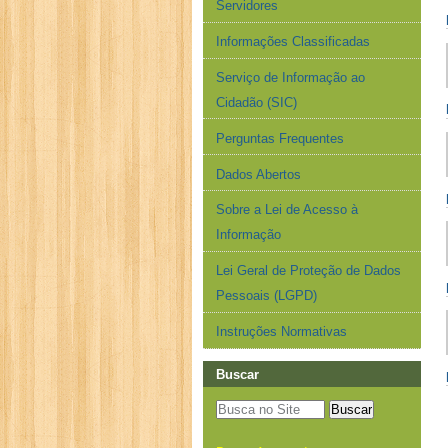
Servidores
Informações Classificadas
Serviço de Informação ao
Cidadão (SIC)
Perguntas Frequentes
Dados Abertos
Sobre a Lei de Acesso à
Informação
Lei Geral de Proteção de Dados
Pessoais (LGPD)
Instruções Normativas
Buscar