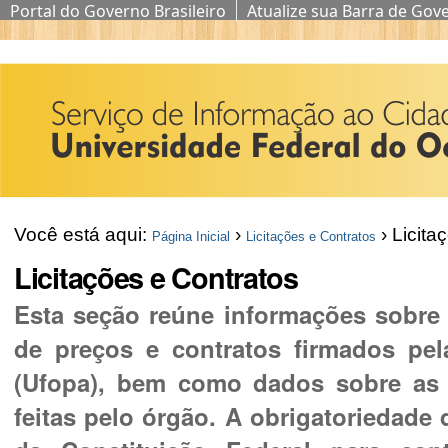
Portal do Governo Brasileiro
Atualize sua Barra de Gov
Ir
para
o
conteúdo.
|
Ir
Você está aqui:
›
›
Licita
Página Inicial
Licitações e Contratos
para
Licitações e Contratos
a
Esta seção reúne informações sobre o
navegação
de preços e contratos firmados pe
(Ufopa), bem como dados sobre as c
feitas pelo órgão. A obrigatoriedade d