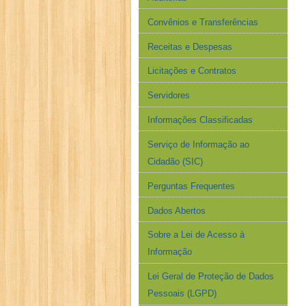
Convênios e Transferências
Receitas e Despesas
Licitações e Contratos
Servidores
Informações Classificadas
Serviço de Informação ao
Cidadão (SIC)
Perguntas Frequentes
Dados Abertos
Sobre a Lei de Acesso à
Informação
Lei Geral de Proteção de Dados
Pessoais (LGPD)