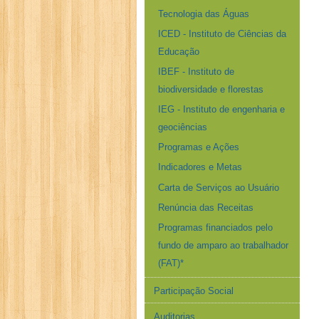
Tecnologia das Águas
ICED - Instituto de Ciências da
Educação
IBEF - Instituto de
biodiversidade e florestas
IEG - Instituto de engenharia e
geociências
Programas e Ações
Indicadores e Metas
Carta de Serviços ao Usuário
Renúncia das Receitas
Programas financiados pelo
fundo de amparo ao trabalhador
(FAT)*
Participação Social
Auditorias