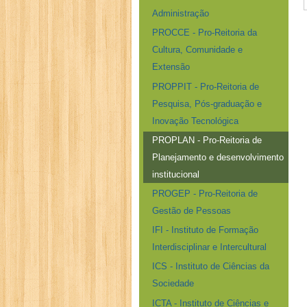
Administração
PROCCE - Pro-Reitoria da
Cultura, Comunidade e
Extensão
PROPPIT - Pro-Reitoria de
Pesquisa, Pós-graduação e
Inovação Tecnológica
PROPLAN - Pro-Reitoria de
Planejamento e desenvolvimento
institucional
PROGEP - Pro-Reitoria de
Gestão de Pessoas
IFI - Instituto de Formação
Interdisciplinar e Intercultural
ICS - Instituto de Ciências da
Sociedade
ICTA - Instituto de Ciências e